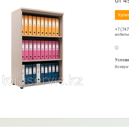
от
4
Купи
+7 (747
мобильн
возвра