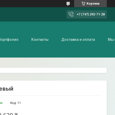
Корзина
+7 (747) 292-71-28
Портфолио
Контакты
Доставка и оплата
Мы 
жевый
ии
Код:
11