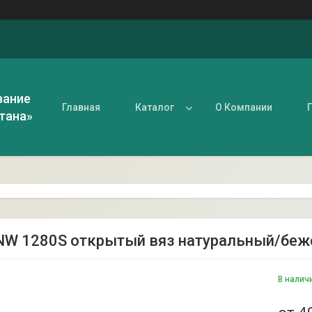
вание
Главная
Каталог
О Компании
тана»
W 1280S открытый вяз натуральный/бе
В налич