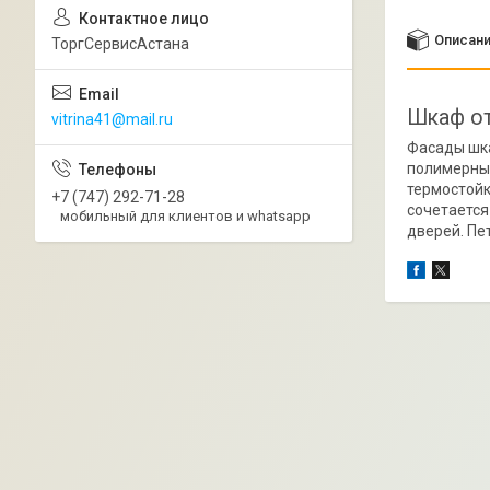
Описан
ТоргСервисАстана
Шкаф о
vitrina41@mail.ru
Фасады шка
полимерным
термостойк
+7 (747) 292-71-28
сочетается
мобильный для клиентов и whatsapp
дверей. Пе