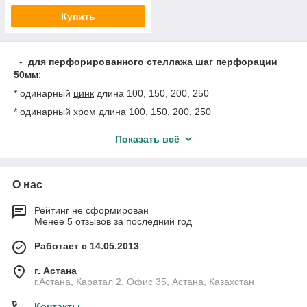
Купить
-
для перфорированного стеллажа шаг перфорации
50мм
:
* одинарный
цинк
длина 100, 150, 200, 250
* одинарный
хром
длина 100, 150, 200, 250
-
для перфорированного стеллажа шаг перфорации
Показать всё
35мм
:
* двойной
белый
, длина 150, 200, 250 мм (количество
ограниченое)
О нас
Рейтинг не сформирован
-
для экономпанели
:
Менее 5 отзывов за последний год
* одинарный длина 100, 150, 200, 250 мм.
Работает с 14.05.2013
Все в наличии
.
г. Астана
г.Астана, Каратал 2, Офис 35, Астана, Казахстан
Контакты