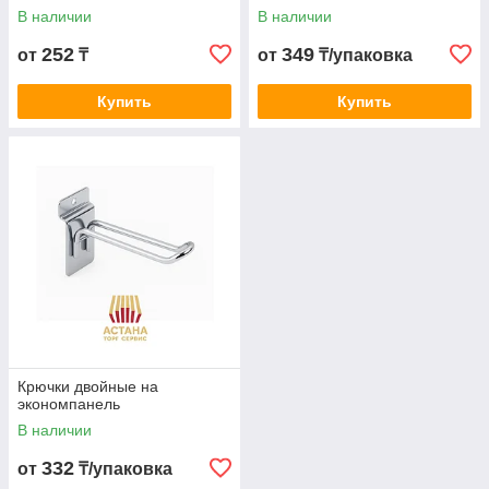
стеллажа, шаг перф.50мм,
В наличии
В наличии
длина 100, 150, 200 мм. (в
Астане) Подробнее:
252
349
от
₸
от
₸/упаковка
Купить
Купить
Крючки двойные на
экономпанель
В наличии
332
от
₸/упаковка